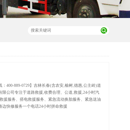
：400-889-0729】吉林长春(含农安,榆树,德惠,公主岭)道
限公司专注于道路救援,收费合理、公道,救援,24小时汽
车救援服务、搭电救援服务、紧急流动换胎服务、紧急送油
路边快修服务一个电话24小时拼命救援