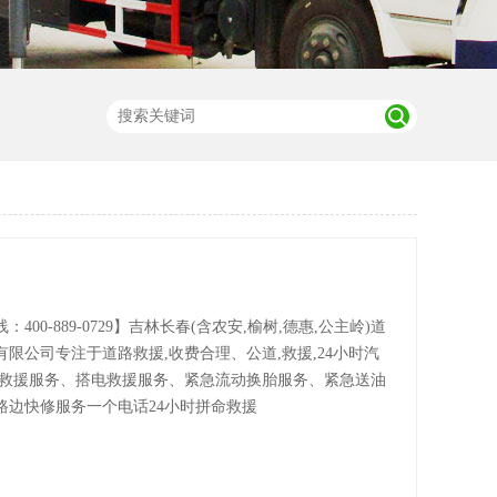
：400-889-0729】吉林长春(含农安,榆树,德惠,公主岭)道
限公司专注于道路救援,收费合理、公道,救援,24小时汽
车救援服务、搭电救援服务、紧急流动换胎服务、紧急送油
路边快修服务一个电话24小时拼命救援